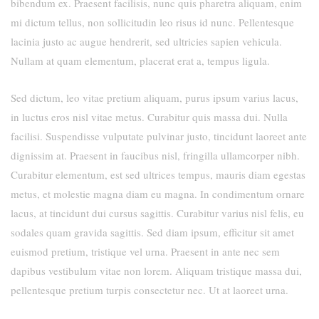
bibendum ex. Praesent facilisis, nunc quis pharetra aliquam, enim
mi dictum tellus, non sollicitudin leo risus id nunc. Pellentesque
lacinia justo ac augue hendrerit, sed ultricies sapien vehicula.
Nullam at quam elementum, placerat erat a, tempus ligula.
Sed dictum, leo vitae pretium aliquam, purus ipsum varius lacus,
in luctus eros nisl vitae metus. Curabitur quis massa dui. Nulla
facilisi. Suspendisse vulputate pulvinar justo, tincidunt laoreet ante
dignissim at. Praesent in faucibus nisl, fringilla ullamcorper nibh.
Curabitur elementum, est sed ultrices tempus, mauris diam egestas
metus, et molestie magna diam eu magna. In condimentum ornare
lacus, at tincidunt dui cursus sagittis. Curabitur varius nisl felis, eu
sodales quam gravida sagittis. Sed diam ipsum, efficitur sit amet
euismod pretium, tristique vel urna. Praesent in ante nec sem
dapibus vestibulum vitae non lorem. Aliquam tristique massa dui,
pellentesque pretium turpis consectetur nec. Ut at laoreet urna.