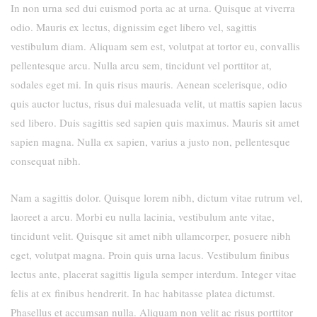
In non urna sed dui euismod porta ac at urna. Quisque at viverra
odio. Mauris ex lectus, dignissim eget libero vel, sagittis
vestibulum diam. Aliquam sem est, volutpat at tortor eu, convallis
pellentesque arcu. Nulla arcu sem, tincidunt vel porttitor at,
sodales eget mi. In quis risus mauris. Aenean scelerisque, odio
quis auctor luctus, risus dui malesuada velit, ut mattis sapien lacus
sed libero. Duis sagittis sed sapien quis maximus. Mauris sit amet
sapien magna. Nulla ex sapien, varius a justo non, pellentesque
consequat nibh.
Nam a sagittis dolor. Quisque lorem nibh, dictum vitae rutrum vel,
laoreet a arcu. Morbi eu nulla lacinia, vestibulum ante vitae,
tincidunt velit. Quisque sit amet nibh ullamcorper, posuere nibh
eget, volutpat magna. Proin quis urna lacus. Vestibulum finibus
lectus ante, placerat sagittis ligula semper interdum. Integer vitae
felis at ex finibus hendrerit. In hac habitasse platea dictumst.
Phasellus et accumsan nulla. Aliquam non velit ac risus porttitor