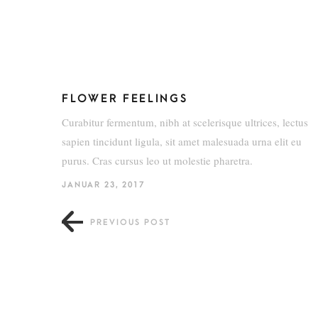
FLOWER FEELINGS
Curabitur fermentum, nibh at scelerisque ultrices, lectus
sapien tincidunt ligula, sit amet malesuada urna elit eu
purus. Cras cursus leo ut molestie pharetra.
JANUAR 23, 2017
PREVIOUS POST