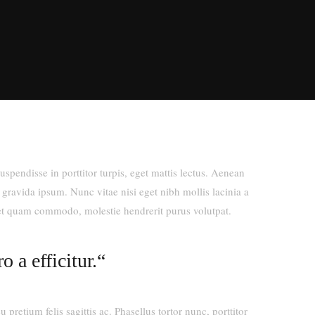
spendisse in porttitor turpis, eget mattis lectus. Aenean
t gravida ipsum. Nunc vitae nisi eget nibh mollis lacinia a
eget quam commodo, molestie hendrerit purus volutpat.
 a efficitur.“
pretium felis sagittis ac. Phasellus tortor nunc, porttitor