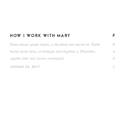
HOW I WORK WITH MARY
Nam ornare quam turpis, a tincidunt dui auctor in. Nulla
E
luctus justo urna, et tristique nisl dapibus a. Phasellus
v
sagittis ante sed cursus consequat.
m
JANUAR 23, 2017
J