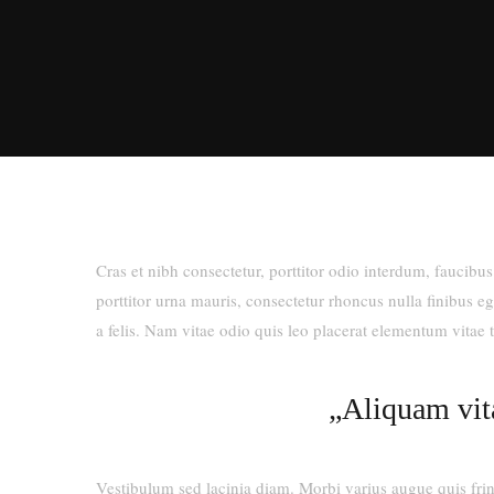
Cras et nibh consectetur, porttitor odio interdum, faucibu
porttitor urna mauris, consectetur rhoncus nulla finibus eg
a felis. Nam vitae odio quis leo placerat elementum vitae
„Aliquam vita
Vestibulum sed lacinia diam. Morbi varius augue quis fringi