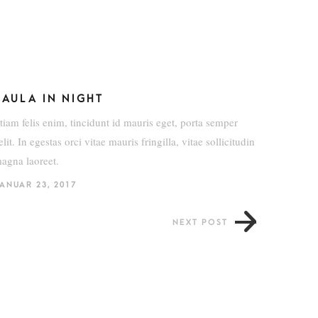
FAULA IN NIGHT
tiam felis enim, tincidunt id mauris eget, porta semper
elit. In egestas orci vitae mauris fringilla, vitae sollicitudin
agna laoreet.
ANUAR 23, 2017
NEXT POST