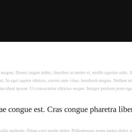
s magna. Donec augue tellus, faucibus at metus et, mollis egestas odio. Su
et. In eget sapien ultrices, cursus ante vitae, hendrerit magna. Nullam u
 tincidunt ipsum. Ut consectetur ultricies neque. Integer pretium justo 
e congue est. Cras congue pharetra libero
lla molestie. Etiam eget mattis dolor. Pellentesque porta metus dolor, eu 